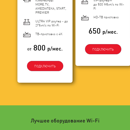
Кинотеатры:
VIP-роутер—
MORE.TV,
до 500 Мбит/с по Wi-
AMEDIATEKA, START,
Fi
PREMIER
HD-ТВ приставка
ULTRA VIP роутер - до
2Гбит/c по Wi-Fi
650
р/мес.
ТВ-приставка с 4K
800
р/мес.
от
ПОДКЛЮЧИТЬ
ПОДКЛЮЧИТЬ
Лучшее оборудование Wi-Fi