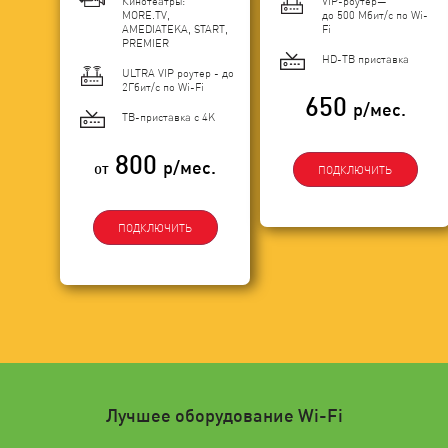
Кинотеатры:
VIP-роутер—
MORE.TV,
до 500 Мбит/с по Wi-
AMEDIATEKA, START,
Fi
PREMIER
HD-ТВ приставка
ULTRA VIP роутер - до
2Гбит/c по Wi-Fi
650
р/мес.
ТВ-приставка с 4K
800
р/мес.
от
ПОДКЛЮЧИТЬ
ПОДКЛЮЧИТЬ
Лучшее оборудование Wi-Fi