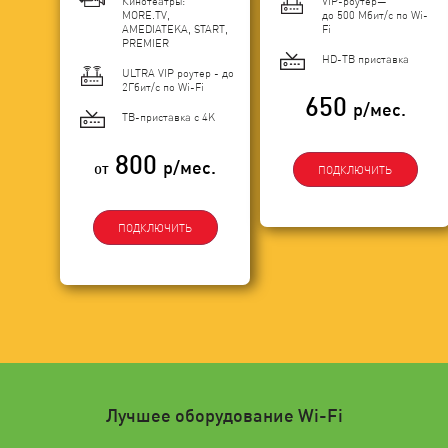
Кинотеатры:
VIP-роутер—
MORE.TV,
до 500 Мбит/с по Wi-
AMEDIATEKA, START,
Fi
PREMIER
HD-ТВ приставка
ULTRA VIP роутер - до
2Гбит/c по Wi-Fi
650
р/мес.
ТВ-приставка с 4K
800
р/мес.
от
ПОДКЛЮЧИТЬ
ПОДКЛЮЧИТЬ
Лучшее оборудование Wi-Fi