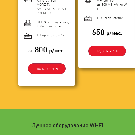
Кинотеатры:
VIP-роутер—
MORE.TV,
до 500 Мбит/с по Wi-
AMEDIATEKA, START,
Fi
PREMIER
HD-ТВ приставка
ULTRA VIP роутер - до
2Гбит/c по Wi-Fi
650
р/мес.
ТВ-приставка с 4K
800
р/мес.
от
ПОДКЛЮЧИТЬ
ПОДКЛЮЧИТЬ
Лучшее оборудование Wi-Fi