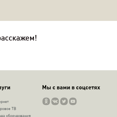
расскажем!
луги
Мы с вами в соцсетях
ернет
ровое ТВ
нда оборудования