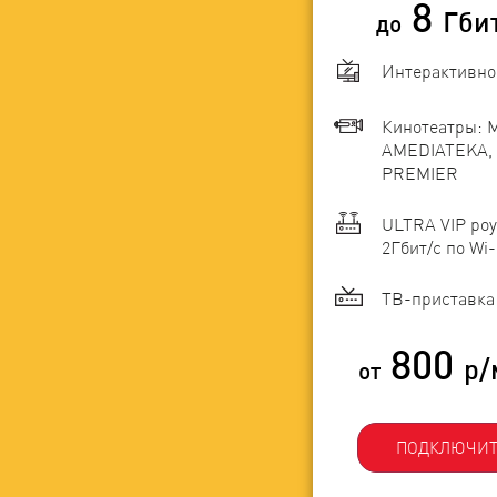
8
Гби
до
Интерактивно
Кинотеатры: 
AMEDIATEKA, 
PREMIER
ULTRA VIP роу
2Гбит/c по Wi-
ТВ-приставка 
800
р/
от
ПОДКЛЮЧИТ