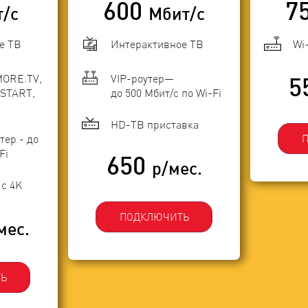
600
7
т/с
Мбит/с
е ТВ
Интерактивное ТВ
Wi
MORE.TV,
VIP-роутер—
5
START,
до 500 Мбит/с по Wi-Fi
HD-ТВ приставка
тер - до
Fi
650
р/мес.
с 4K
ПОДКЛЮЧИТЬ
мес.
Ь