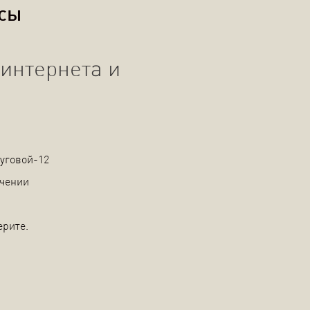
осы
интернета и
уговой-12
ючении
ерите.