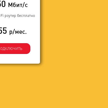
50
Мбит/с
-Fi роутер бесплатно
55
р/мес.
ПОДКЛЮЧИТЬ