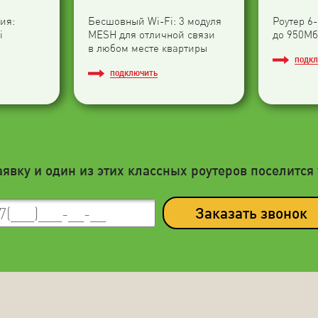
ия:
Бесшовный Wi-Fi: 3 модуля
Роутер 6
i
МESH для отличной связи
до 950Мб
в любом месте квартиры
ПОДК
ПОДКЛЮЧИТЬ
аявку и один из этих классных роутеров поселится 
Заказать звонок