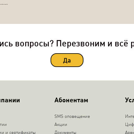
ись вопросы? Перезвоним и всё 
Да
мпании
Абонентам
Ус
SMS оповещение
Инт
гии
Акции
Циф
ии и сертификаты
Документы
Аре