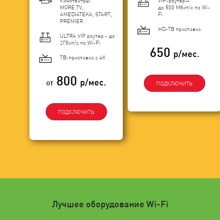
Кинотеатры:
VIP-роутер—
MORE.TV,
до 500 Мбит/с по Wi-
AMEDIATEKA, START,
Fi
PREMIER
HD-ТВ приставка
ULTRA VIP роутер - до
2Гбит/c по Wi-Fi
650
р/мес.
ТВ-приставка с 4K
800
р/мес.
от
ПОДКЛЮЧИТЬ
ПОДКЛЮЧИТЬ
Лучшее оборудование Wi-Fi