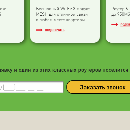
ия:
Бесшовный Wi-Fi: 3 модуля
Роутер 6
i
МESH для отличной связи
до 950Мб
в любом месте квартиры
ПОДК
ПОДКЛЮЧИТЬ
аявку и один из этих классных роутеров поселится 
Заказать звонок