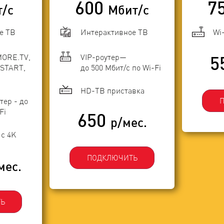
600
7
т/с
Мбит/с
е ТВ
Интерактивное ТВ
Wi
MORE.TV,
VIP-роутер—
5
START,
до 500 Мбит/с по Wi-Fi
HD-ТВ приставка
тер - до
Fi
650
р/мес.
с 4K
ПОДКЛЮЧИТЬ
мес.
Ь