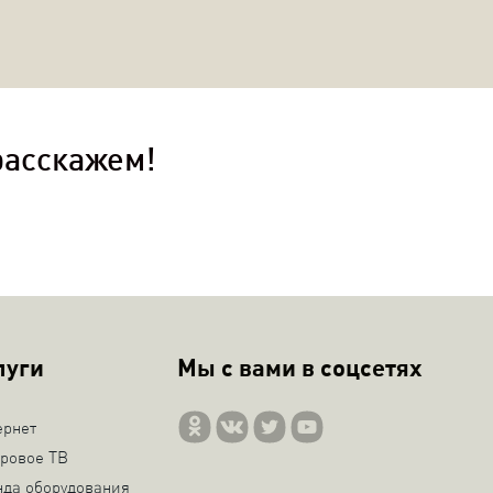
расскажем!
луги
Мы с вами в соцсетях
ернет
ровое ТВ
нда оборудования