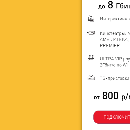
8
Гби
до
Интерактивно
Кинотеатры: 
AMEDIATEKA, 
PREMIER
ULTRA VIP роу
2Гбит/c по Wi-
ТВ-приставка 
800
р/
от
ПОДКЛЮЧИТ