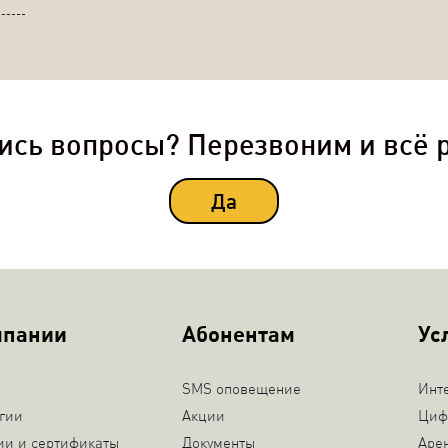
ись вопросы? Перезвоним и всё 
Да
мпании
Абонентам
Ус
SMS оповещение
Инт
гии
Акции
Циф
ии и сертификаты
Документы
Аре