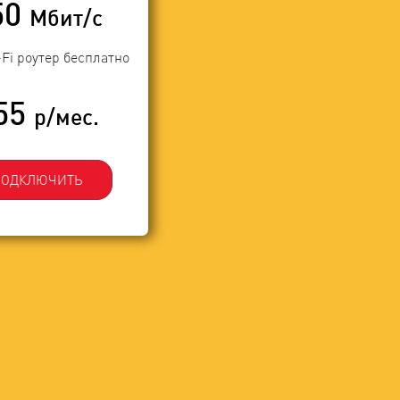
50
Мбит/с
-Fi роутер бесплатно
55
р/мес.
ПОДКЛЮЧИТЬ