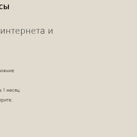
осы
интернета и
Нижние
а 1 месяц
ерите.