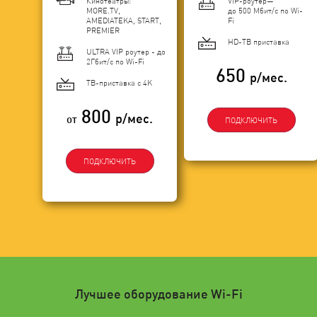
Кинотеатры:
VIP-роутер—
MORE.TV,
до 500 Мбит/с по Wi-
AMEDIATEKA, START,
Fi
PREMIER
HD-ТВ приставка
ULTRA VIP роутер - до
2Гбит/c по Wi-Fi
650
р/мес.
ТВ-приставка с 4K
800
р/мес.
от
ПОДКЛЮЧИТЬ
ПОДКЛЮЧИТЬ
Лучшее оборудование Wi-Fi