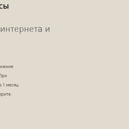
осы
интернета и
Нижние
 При
а 1 месяц
ерите.