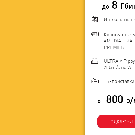
8
Гби
до
Интерактивно
Кинотеатры: 
AMEDIATEKA, 
PREMIER
ULTRA VIP роу
2Гбит/c по Wi-
ТВ-приставка 
800
р/
от
ПОДКЛЮЧИТ