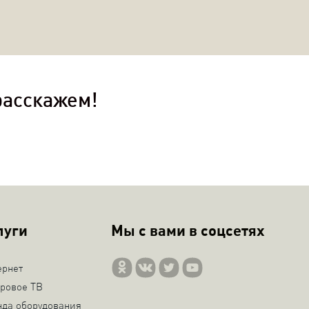
расскажем!
луги
Мы с вами в соцсетях
ернет
ровое ТВ
нда оборудования