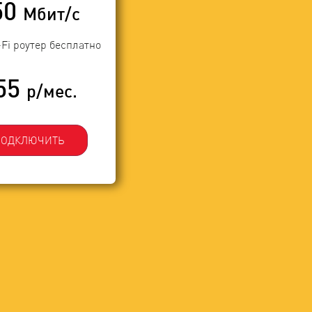
50
Мбит/с
-Fi роутер бесплатно
55
р/мес.
ПОДКЛЮЧИТЬ