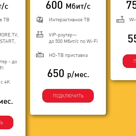
600
7
т/с
Мбит/с
е ТВ
Интерактивное ТВ
Wi
MORE.TV,
VIP-роутер—
5
START,
до 500 Мбит/с по Wi-Fi
HD-ТВ приставка
тер - до
Fi
650
р/мес.
с 4K
ПОДКЛЮЧИТЬ
мес.
Ь