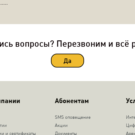
ись вопросы? Перезвоним и всё 
Да
мпании
Абонентам
Ус
SMS оповещение
Инт
гии
Акции
Циф
ии и сертификаты
Документы
Аре