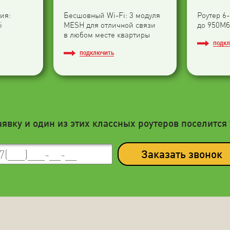
ия:
Бесшовный Wi-Fi: 3 модуля
Роутер 6
i
МESH для отличной связи
до 950Мб
в любом месте квартиры
ПОДК
ПОДКЛЮЧИТЬ
аявку и один из этих классных роутеров поселится 
Заказать звонок