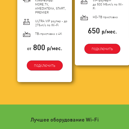
Кинотеатры:
VIP-роутер—
MORE.TV,
до 500 Мбит/с по Wi-
AMEDIATEKA, START,
Fi
PREMIER
HD-ТВ приставка
ULTRA VIP роутер - до
2Гбит/c по Wi-Fi
650
р/мес.
ТВ-приставка с 4K
800
р/мес.
от
ПОДКЛЮЧИТЬ
ПОДКЛЮЧИТЬ
Лучшее оборудование Wi-Fi