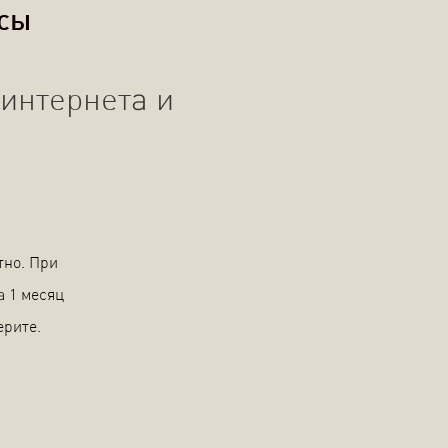
осы
интернета и
тно. При
а 1 месяц
ерите.