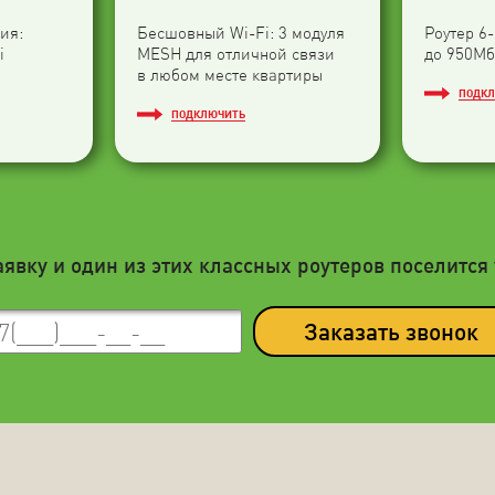
ия:
Бесшовный Wi-Fi: 3 модуля
Роутер 6
i
МESH для отличной связи
до 950Мб
в любом месте квартиры
ПОДК
ПОДКЛЮЧИТЬ
аявку и один из этих классных роутеров поселится 
Заказать звонок