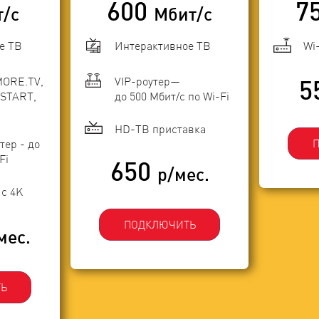
600
7
т/с
Мбит/с
е ТВ
Интерактивное ТВ
Wi
MORE.TV,
VIP-роутер—
5
START,
до 500 Мбит/с по Wi-Fi
HD-ТВ приставка
тер - до
Fi
650
р/мес.
с 4K
ПОДКЛЮЧИТЬ
мес.
Ь