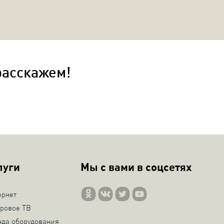
расскажем!
луги
Мы с вами в соцсетях
ернет
ровое ТВ
нда оборудования