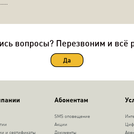
ись вопросы? Перезвоним и всё 
Да
мпании
Абонентам
Ус
SMS оповещение
Инт
гии
Акции
Циф
ии и сертификаты
Документы
Аре