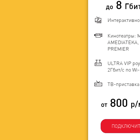
8
Гби
до
Интерактивно
Кинотеатры: 
AMEDIATEKA, 
PREMIER
ULTRA VIP роу
2Гбит/c по Wi-
ТВ-приставка 
800
р/
от
ПОДКЛЮЧИТ