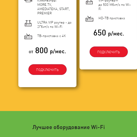
Кинотеатры:
VIP-роутер—
MORE.TV,
до 500 Мбит/с по Wi-
AMEDIATEKA, START,
Fi
PREMIER
HD-ТВ приставка
ULTRA VIP роутер - до
2Гбит/c по Wi-Fi
650
р/мес.
ТВ-приставка с 4K
800
р/мес.
от
ПОДКЛЮЧИТЬ
ПОДКЛЮЧИТЬ
Лучшее оборудование Wi-Fi