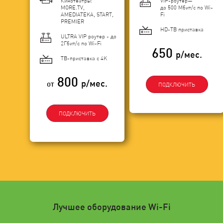
Кинотеатры:
VIP-роутер—
MORE.TV,
до 500 Мбит/с по Wi-
AMEDIATEKA, START,
Fi
PREMIER
HD-ТВ приставка
ULTRA VIP роутер - до
2Гбит/c по Wi-Fi
650
р/мес.
ТВ-приставка с 4K
800
р/мес.
от
ПОДКЛЮЧИТЬ
ПОДКЛЮЧИТЬ
Лучшее оборудование Wi-Fi