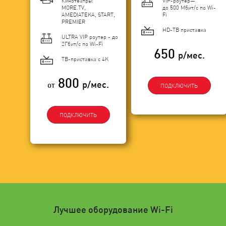
Кинотеатры:
VIP-роутер—
MORE.TV,
до 500 Мбит/с по Wi-
AMEDIATEKA, START,
Fi
PREMIER
HD-ТВ приставка
ULTRA VIP роутер - до
2Гбит/c по Wi-Fi
650
р/мес.
ТВ-приставка с 4K
800
р/мес.
от
ПОДКЛЮЧИТЬ
ПОДКЛЮЧИТЬ
Лучшее оборудование Wi-Fi