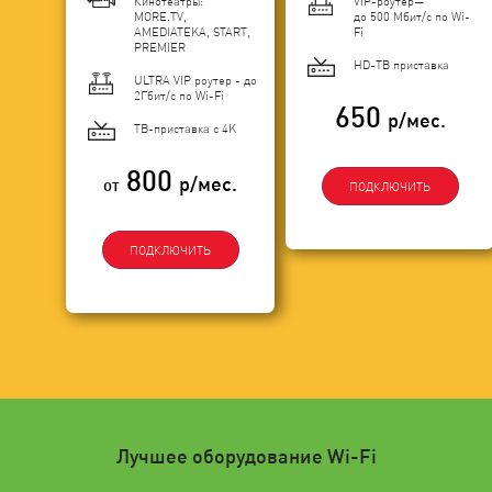
Кинотеатры:
VIP-роутер—
MORE.TV,
до 500 Мбит/с по Wi-
AMEDIATEKA, START,
Fi
PREMIER
HD-ТВ приставка
ULTRA VIP роутер - до
2Гбит/c по Wi-Fi
650
р/мес.
ТВ-приставка с 4K
800
р/мес.
от
ПОДКЛЮЧИТЬ
ПОДКЛЮЧИТЬ
Лучшее оборудование Wi-Fi