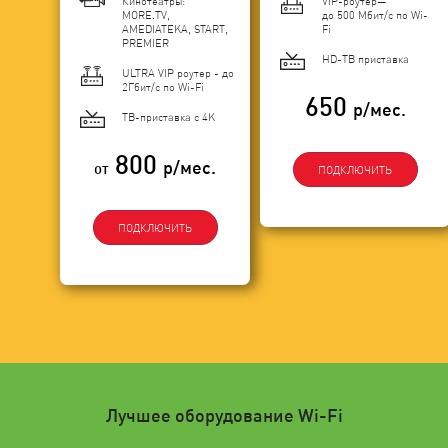
Кинотеатры:
VIP-роутер—
MORE.TV,
до 500 Мбит/с по Wi-
AMEDIATEKA, START,
Fi
PREMIER
HD-ТВ приставка
ULTRA VIP роутер - до
2Гбит/c по Wi-Fi
650
р/мес.
ТВ-приставка с 4K
800
р/мес.
от
ПОДКЛЮЧИТЬ
ПОДКЛЮЧИТЬ
Лучшее оборудование Wi-Fi