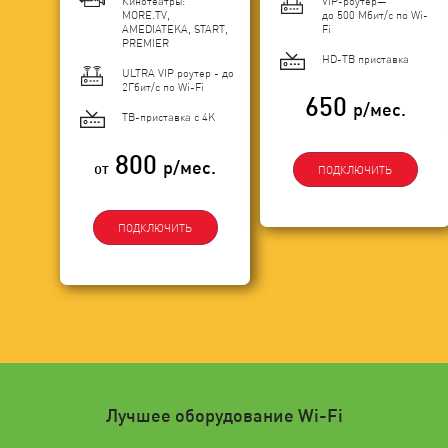
Кинотеатры:
VIP-роутер—
MORE.TV,
до 500 Мбит/с по Wi-
AMEDIATEKA, START,
Fi
PREMIER
HD-ТВ приставка
ULTRA VIP роутер - до
2Гбит/c по Wi-Fi
650
р/мес.
ТВ-приставка с 4K
800
р/мес.
от
ПОДКЛЮЧИТЬ
ПОДКЛЮЧИТЬ
Лучшее оборудование Wi-Fi