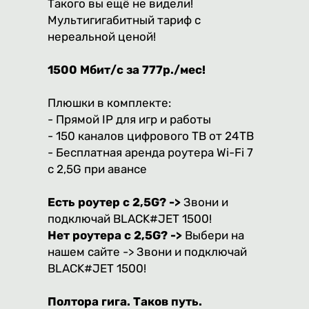
Такого вы ещё не видели!
Мультигигабитный тариф с
нереальной ценой!
1500 Мбит/с за 777р./мес!
Плюшки в комплекте:
- Прямой IP для игр и работы
- 150 каналов цифрового ТВ от 24ТВ
- Бесплатная аренда роутера Wi-Fi 7
с 2,5G при авансе
Есть роутер с 2,5G? ->
Звони и
подключай BLACK#JET 1500!
Нет роутера с 2,5G? ->
Выбери на
нашем сайте -> Звони и подключай
BLACK#JET 1500!
Полтора гига. Таков путь.