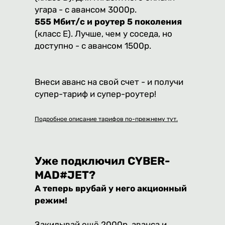
угара - с авансом 3000р.
555 Мбит/с и роутер 5 поколения
(класс E). Лучше, чем у соседа, но
доступно - с авансом 1500р.
Внеси аванс на свой счет - и получи
супер-тариф и супер-роутер!
Подробное описание тарифов по-прежнему тут.
Уже подключил CYBER-
MAD#JET?
А теперь врубай у него акционный
режим!
Закидывай ещё 2000р. аванса и