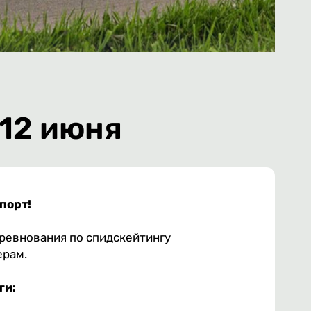
12 июня
порт!
оревнования по спидскейтингу
ерам.
ги: