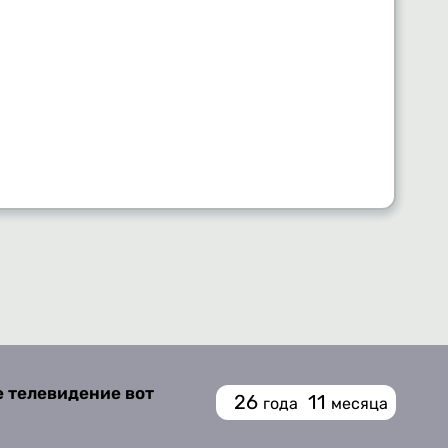
е телевидение вот
26
11
года
месяца