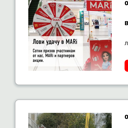
0
Л
0