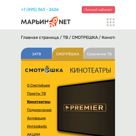
+7 (495) 363 - 2626
Личный кабинет
Главная страница
/
Т
В
/
СМОТРЁШКА
/
Кинотеатры
/ pr
24ТВ
СМОТРЁШКА
Сравнение ТВ
О Смотрёшке
Пакеты ТВ
Кинотеатры
Подключение
Активация
Интерфейс
АКЦИИ