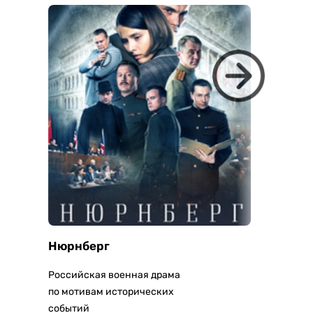
Нюрнберг
Балетн
Российская военная драма
Документ
по мотивам исторических
русском 
событий