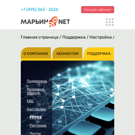
+7 (495) 363 - 2626
Личный кабинет
Главная страница
/
Поддержка
/
Настройка
/
PPPOE
/
О КОМПАНИИ
АБОНЕНТАМ
ПОДДЕРЖКА
Поддержка
Рекоменд.
оборуд.
FAQ
Настройка
-
PPPOE
-
Роутеров
-
Почты