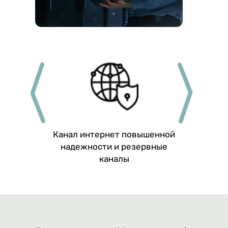
Канал интернет повышенной
М
ние
надежности и резервные
теле
каналы