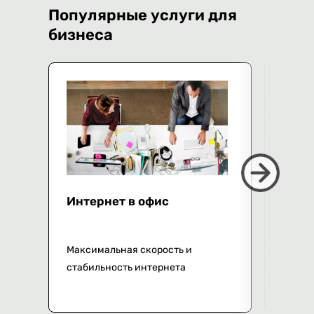
Популярные услуги для
бизнеса
Интернет в офис
VPN 
ой
Максимальная скорость и
Настр
стабильность интернета
канал