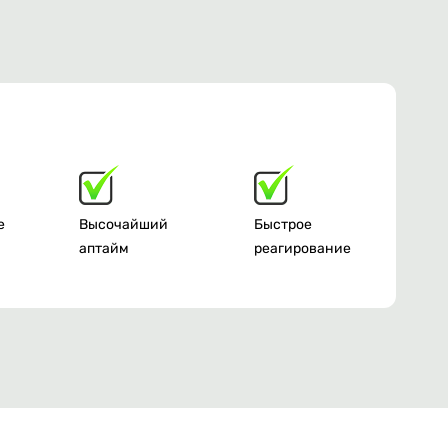
е
Высочайший
Быстрое
аптайм
реагирование