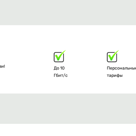
зи!
До 10
Персональны
Гбит/с
тарифы