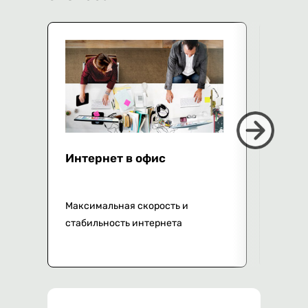
Интернет в офис
VPN 
ой
Максимальная скорость и
Настр
стабильность интернета
канал