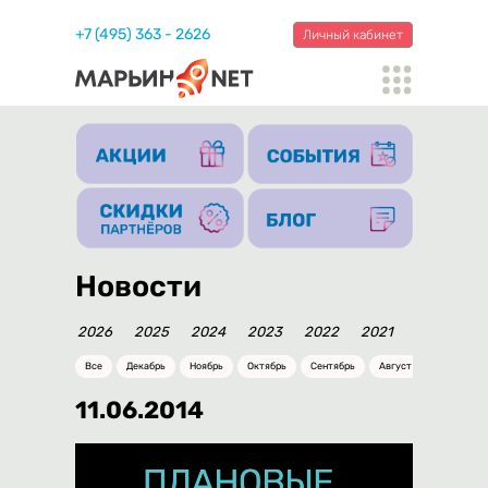
+7 (495) 363 - 2626
Личный кабинет
Новости
2026
2025
2024
2023
2022
2021
2020
20
Все
Декабрь
Ноябрь
Октябрь
Сентябрь
Август
Июль
11.06.2014