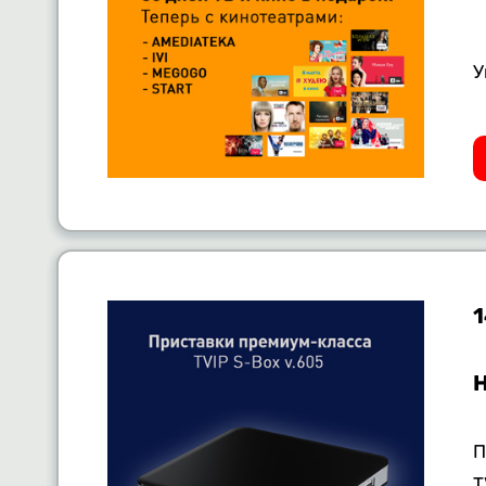
У
1
П
T