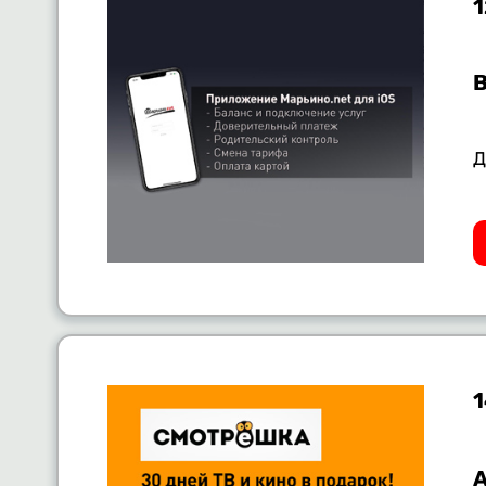
1
Д
1