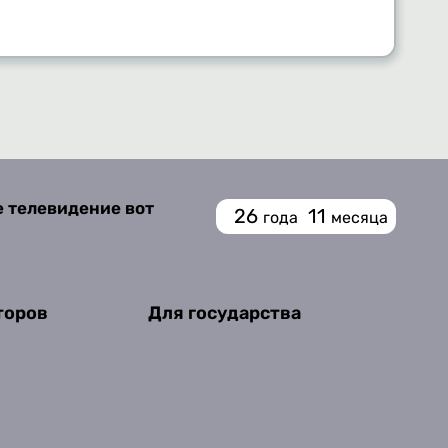
е телевидение вот
26
11
года
месяца
торов
Для государства