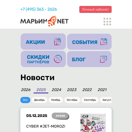
+7 (495) 363 - 2626
Личный кабинет
Новости
2026
2025
2024
2023
2022
2021
2020
20
Все
Декабрь
Ноябрь
Октябрь
Сентябрь
Август
Июль
05.12.2025
СYBER #JET-MOROZ!