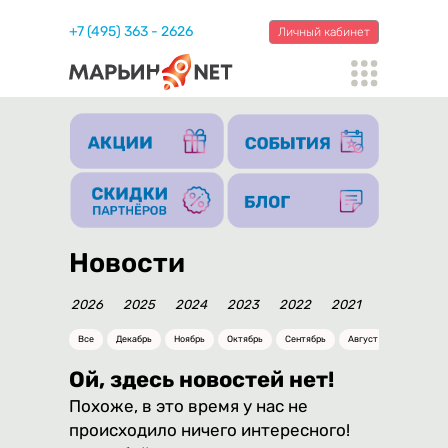
+7 (495) 363 - 2626
Личный кабинет
Новости
2026
2025
2024
2023
2022
2021
2020
20
Все
Декабрь
Ноябрь
Октябрь
Сентябрь
Август
Июль
Ой, здесь новостей нет!
Похоже, в это время у нас не
происходило ничего интересного!