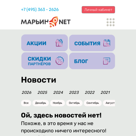
+7 (495) 363 - 2626
Личный кабинет
Новости
2026
2025
2024
2023
2022
2021
2020
20
Все
Декабрь
Ноябрь
Октябрь
Сентябрь
Август
Июль
Ой, здесь новостей нет!
Похоже, в это время у нас не
происходило ничего интересного!