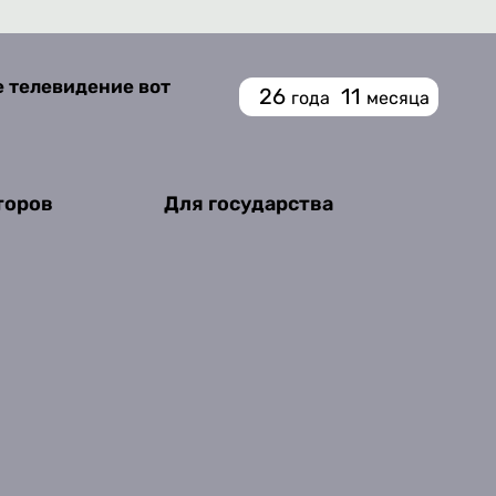
е телевидение вот
26
11
года
месяца
торов
Для государства