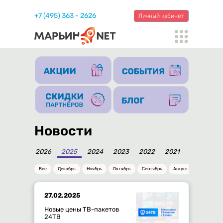
+7 (495) 363 - 2626
Личный кабинет
Новости
2026
2025
2024
2023
2022
2021
2020
20
Все
Декабрь
Ноябрь
Октябрь
Сентябрь
Август
Июль
27.02.2025
Новые цены ТВ-пакетов
24ТВ