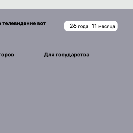
е телевидение вот
26
11
года
месяца
торов
Для государства