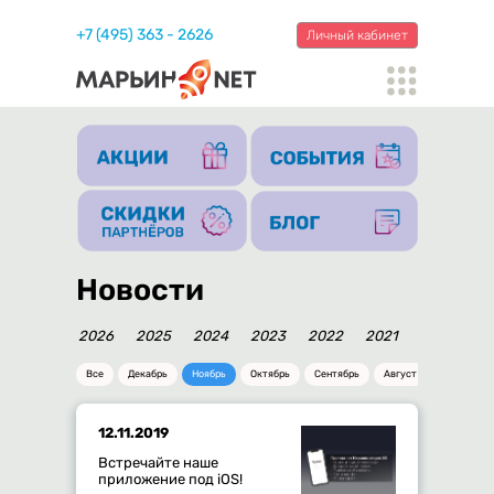
+7 (495) 363 - 2626
Личный кабинет
Новости
2026
2025
2024
2023
2022
2021
2020
20
Все
Декабрь
Ноябрь
Октябрь
Сентябрь
Август
Июль
12.11.2019
Встречайте наше
приложение под iOS!