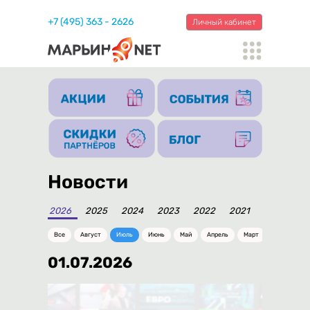
+7 (495) 363 - 2626
Личный кабинет
Новости
2026
2025
2024
2023
2022
2021
2020
20
Все
Август
Июль
Июнь
Май
Апрель
Март
Февраль
01.07.2026